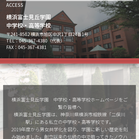
ACCESS
横浜富士見丘学園
中学校・高等学校
〒241-8502 横浜市旭区中沢1丁目24番1号
TEL：045-367-4380（代表）
FAX：045-367-4381
横浜富士見丘学園 中学校・高等学校ホームぺージをご
覧の皆様へ
横浜富士見丘学園は、神奈川県横浜市相鉄線「二俣川
駅」にある私立の中学校・高等学校です。
2019年度から男女共学化を図り、学園に新しい歴史を刻
み始めました。創立以来の伝統の中で培ってきたノウハ