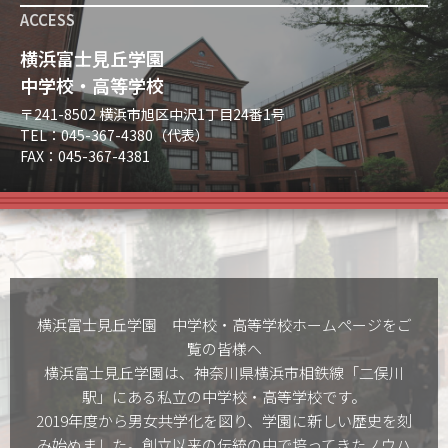
ACCESS
横浜富士見丘学園
中学校・高等学校
〒241-8502 横浜市旭区中沢1丁目24番1号
TEL：045-367-4380（代表）
FAX：045-367-4381
横浜富士見丘学園 中学校・高等学校ホームぺージをご
覧の皆様へ
横浜富士見丘学園は、神奈川県横浜市相鉄線「二俣川
駅」にある私立の中学校・高等学校です。
2019年度から男女共学化を図り、学園に新しい歴史を刻
み始めました。創立以来の伝統の中で培ってきたノウハ