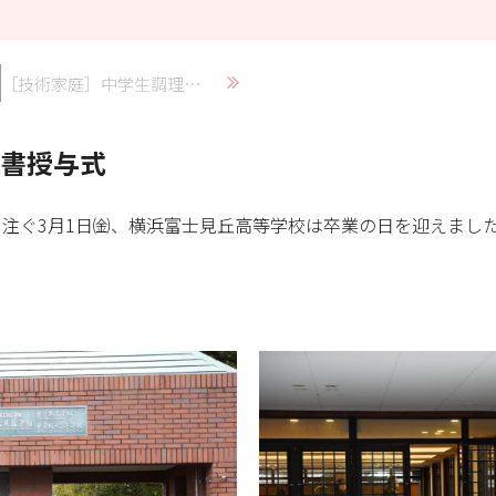
［技術家庭］中学生調理実習
証書授与式
注ぐ3月1日㈮、横浜富士見丘高等学校は卒業の日を迎えまし