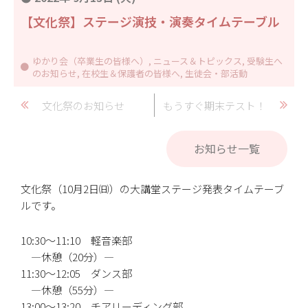
【文化祭】ステージ演技・演奏タイムテーブル
ゆかり会（卒業生の皆様へ）
,
ニュース＆トピックス
,
受験生へ
のお知らせ
,
在校生＆保護者の皆様へ
,
生徒会・部活動
文化祭のお知らせ
もうすぐ期末テスト！
お知らせ一覧
文化祭（10月2日㈰）の大講堂ステージ発表タイムテーブ
ルです。
10:30～11:10 軽音楽部
―休憩（20分）―
11:30～12:05 ダンス部
―休憩（55分）―
13:00～13:20 チアリーディング部