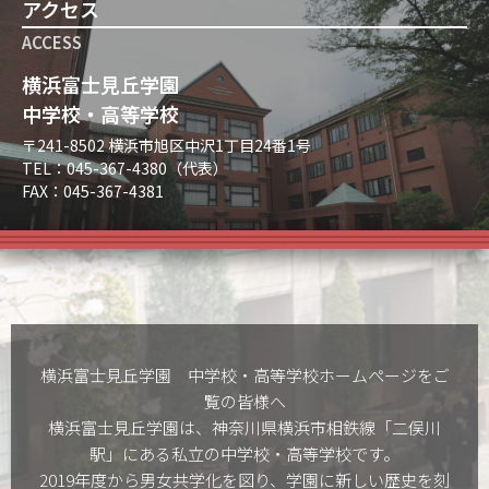
アクセス
ACCESS
横浜富士見丘学園
中学校・高等学校
〒241-8502 横浜市旭区中沢1丁目24番1号
TEL：045-367-4380（代表）
FAX：045-367-4381
横浜富士見丘学園 中学校・高等学校ホームぺージをご
覧の皆様へ
横浜富士見丘学園は、神奈川県横浜市相鉄線「二俣川
駅」にある私立の中学校・高等学校です。
2019年度から男女共学化を図り、学園に新しい歴史を刻