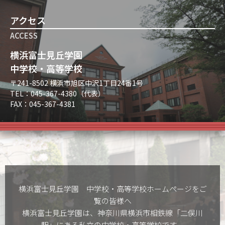
アクセス
ACCESS
横浜富士見丘学園
中学校・高等学校
〒241-8502 横浜市旭区中沢1丁目24番1号
TEL：045-367-4380（代表）
FAX：045-367-4381
横浜富士見丘学園 中学校・高等学校ホームぺージをご
覧の皆様へ
横浜富士見丘学園は、神奈川県横浜市相鉄線「二俣川
駅」にある私立の中学校・高等学校です。