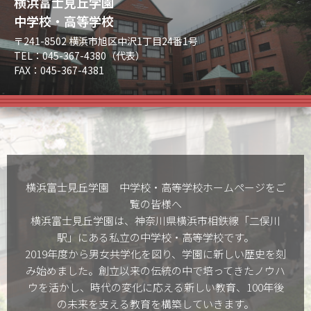
横浜富士見丘学園
中学校・高等学校
〒241-8502 横浜市旭区中沢1丁目24番1号
TEL：045-367-4380（代表）
FAX：045-367-4381
横浜富士見丘学園 中学校・高等学校ホームぺージをご
覧の皆様へ
横浜富士見丘学園は、神奈川県横浜市相鉄線「二俣川
駅」にある私立の中学校・高等学校です。
2019年度から男女共学化を図り、学園に新しい歴史を刻
み始めました。創立以来の伝統の中で培ってきたノウハ
ウを活かし、時代の変化に応える新しい教育、100年後
の未来を支える教育を構築していきます。