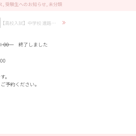
ス
,
受験生へのお知らせ
,
未分類
【高校入試】中学校 進路ご担当の先生方
5：00
終了しました
00
です。
らご予約ください。