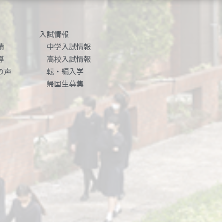
入試情報
績
中学入試情報
導
高校入試情報
の声
転・編入学
帰国生募集