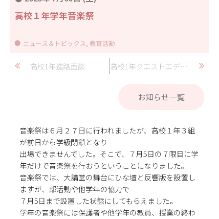
高校１年学年音楽祭
ニュース＆トピックス
,
教育活動
高校1年進路面談
高校1年クエストエデュケーション中間発表
お知らせ一覧
音楽祭は６月２７日に行われましたが、高校１年３組
が前日から学級閉鎖となり
出場できませんでした。そこで、７月5日の７限目に学
年だけで音楽祭を行おうということになりました。
音楽祭では、大講堂の舞台にひな壇と反響版を設置し
ますが、部活動や他学年の協力で
７月5日まで設置した状態にしてもらえました。
学年の音楽祭には保護者や他学年の教員、授業の終わ