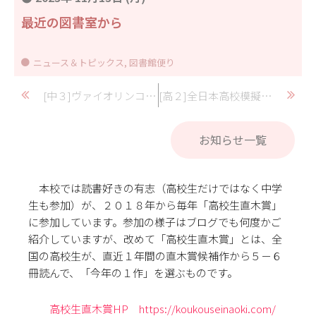
最近の図書室から
ニュース＆トピックス
,
図書館便り
[中３]ヴァイオリンコンサート
[高２]全日本高校模擬国連大会 出場！
お知らせ一覧
本校では読書好きの有志（高校生だけではなく中学
生も参加）が、２０１８年から毎年「高校生直木賞」
に参加しています。参加の様子はブログでも何度かご
紹介していますが、改めて「高校生直木賞」とは、全
国の高校生が、直近１年間の直木賞候補作から５－６
冊読んで、「今年の１作」を選ぶものです。
高校生直木賞HP https://koukouseinaoki.com/