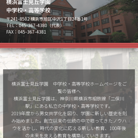
横浜富士見丘学園
中学校・高等学校
〒241-8502 横浜市旭区中沢1丁目24番1号
TEL：045-367-4380（代表）
FAX：045-367-4381
横浜富士見丘学園 中学校・高等学校ホームぺージをご
覧の皆様へ
横浜富士見丘学園は、神奈川県横浜市相鉄線「二俣川
駅」にある私立の中学校・高等学校です。
2019年度から男女共学化を図り、学園に新しい歴史を刻
み始めました。創立以来の伝統の中で培ってきたノウハ
ウを活かし、時代の変化に応える新しい教育、100年後
の未来を支える教育を構築していきます。