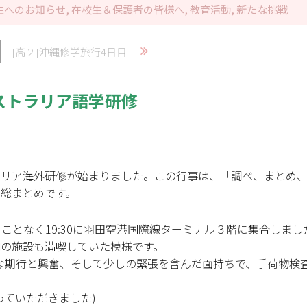
生へのお知らせ
,
在校生＆保護者の皆様へ
,
教育活動
,
新たな挑戦
[高２]沖縄修学旅行4日目
ストラリア語学研修
ラリア海外研修が始まりました。この行事は、「調べ、まとめ
の総まとめです。
ことなく19:30に羽田空港国際線ターミナル３階に集合しま
内の施設も満喫していた模様です。
な期待と興奮、そして少しの緊張を含んだ面持ちで、手荷物検
っていただきました)