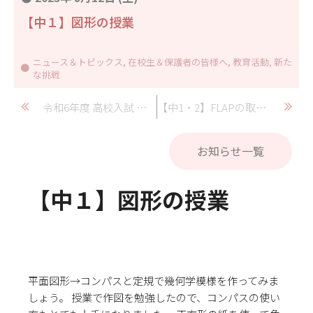
【中１】図形の授業
ニュース＆トピックス
,
在校生＆保護者の皆様へ
,
教育活動
,
新た
な挑戦
令和6年度 高校入試 募集要項
【中1・2】FLAPの取り組み
お知らせ一覧
【中１】図形の授業
平面図形→コンパスと定規で幾何学模様を作ってみま
しょう。 授業で作図を勉強したので、コンパスの使い