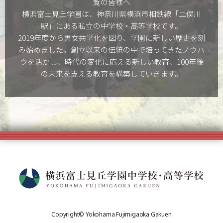
覧の皆様へ
横浜富士見丘学園は、神奈川県横浜市相鉄線「二俣川
駅」にある私立の中学校・高等学校です。
2019年度から男女共学化を図り、学園に新しい歴史を刻
み始めました。創立以来の伝統の中で培ってきたノウハ
ウを活かし、時代の変化に応える新しい教育、100年後
の未来を支える教育を構築していきます。
Copyright© Yokohama Fujimigaoka Gakuen