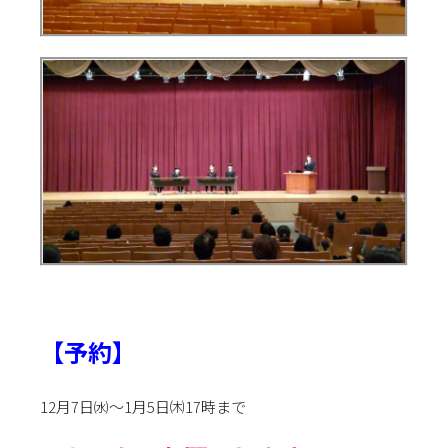
【予約】
12月7日㈬～1月5日㈭17時まで