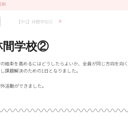
活動
【中1】林間学校③
林間学校②
プの結束を高めるにはどうしたらよいか、全員が同じ方向を向
し課題解決のための1日となりました。
野外活動ができました。