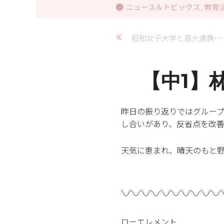
ニュース＆トピックス
,
教育
昭和女子大学と高大連携協定を締結しました
【中1】
昨日の振り返りではグルー
し合いがあり、反省点を改善
天気に恵まれ、晴天のもと
ローエレメント