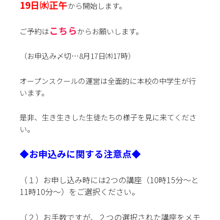
19日㈬正午
から開始します。
こちら
ご予約は
からお願いします。
（お申込み〆切…8月17日㈭17時）
オープンスクールの運営は全面的に本校の中学生が行
います。
是非、生き生きした生徒たちの様子を見に来てくださ
い。
◆お申込みに関する注意点◆
（１）お申し込み時には2つの講座（10時15分～と
11時10分～）をご選択ください。
（２）
お手数ですが、２つの選択された講座をメモ