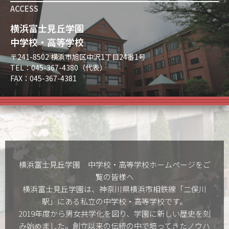
ACCESS
横浜富士見丘学園
中学校・高等学校
〒241-8502 横浜市旭区中沢1丁目24番1号
TEL：045-367-4380（代表）
FAX：045-367-4381
横浜富士見丘学園 中学校・高等学校ホームぺージをご
覧の皆様へ
横浜富士見丘学園は、神奈川県横浜市相鉄線「二俣川
駅」にある私立の中学校・高等学校です。
2019年度から男女共学化を図り、学園に新しい歴史を刻
み始めました。創立以来の伝統の中で培ってきたノウハ