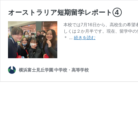
オーストラリア短期留学レポート④
本校では7月16日から、高校生の希望
しくは２か月半です。現在、留学中の
オ
＊ …
続きを読む
ー
ス
ト
ラ
リ
横浜富士見丘学園 中学校・高等学校
ア
短
期
留
学
レ
ポ
ー
ト
④